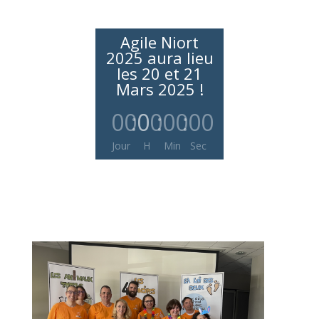
Agile Niort
2025 aura lieu
les 20 et 21
Mars 2025 !
000
:
00
:
00
:
00
Jour
H
Min
Sec